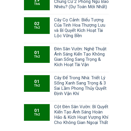
Chung Cư 2 Phòng Ngủ Bao
Th6
Nhiêu? (Dự Toán Mới Nhất)
Cây Cọ Cảnh: Biểu Tượng
02
Của Tinh Hoa Thượng Lưu
Th2
và Bí Quyết Kích Hoạt Tài
Lộc Vững Bền
Đèn Sân Vườn: Nghệ Thuật
01
Ánh Sáng Kiến Tạo Không
Th2
Gian Sống Sang Trọng &
Kích Hoạt Tài Vận
Cây Để Trong Nhà: Triết Lý
01
Sống Xanh Sang Trọng & 3
Th2
Sai Lầm Phong Thủy Quyết
Định Vận Khí
Cột Đèn Sân Vườn: Bí Quyết
01
Kiến Tạo Ánh Sáng Hoàn
Th2
Hảo & Kích Hoạt Vượng Khí
Cho Không Gian Ngoại Thất