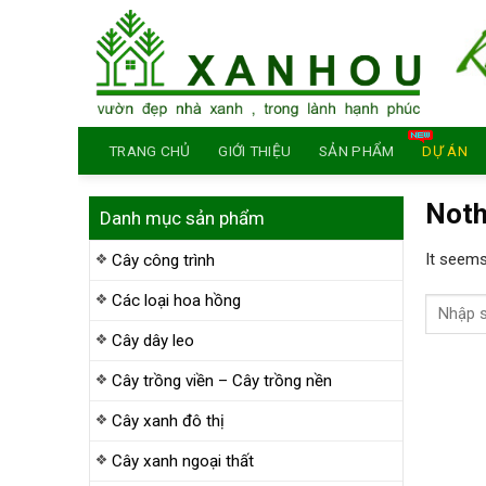
Skip
to
content
TRANG CHỦ
GIỚI THIỆU
SẢN PHẨM
DỰ ÁN
Noth
Danh mục sản phẩm
It seems
Cây công trình
Các loại hoa hồng
Cây dây leo
Cây trồng viền – Cây trồng nền
Cây xanh đô thị
Cây xanh ngoại thất