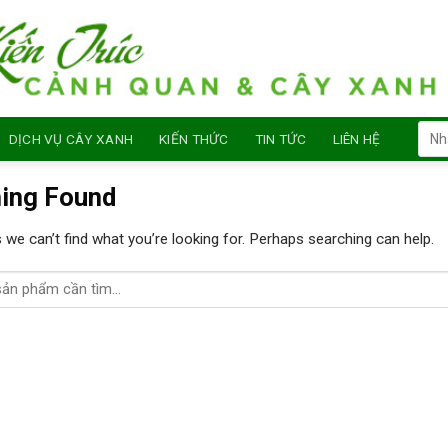
Sear
DỊCH VỤ CÂY XANH
KIẾN THỨC
TIN TỨC
LIÊN HỆ
for:
ing Found
 we can’t find what you’re looking for. Perhaps searching can help.