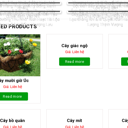
g Ngủ Bao Nhiêu? (Dự Toán Mới
Thượng Lưu và Bí Quyết Kích Ho
ể Trong Nhà: Triết Lý Sống Xanh
Cột Đèn Sân Vườn: Bí Quyết Ki
Nhất)
Lộc Vững Bền
 Trọng & 3 Sai Lầm Phong Thủy
Ánh Sáng Hoàn Hảo & Kích Hoạ
ảnh Sân Vườn: Bí Quyết Kiến Tạo
Cây Cảnh Trong Nhà: Tuyệt Tá
Quyết Định Vận Khí
Khí Cho Không Gian Ngoại T
Đường Thu Nhỏ” Kích Hoạt Tài Lộc
Lọc Không Khí & Bí Quyết Kích H
Phong Cách Sống Thượng Lưu
Lượng Thịnh Vượng
TED PRODUCTS
Cây giác ngộ
Giá: Liên hệ
Read more
ây mười giờ Úc
Giá: Liên hệ
Read more
Cây bồ quân
Cây mít
Câ
Giá: Liên hệ
Giá: Liên hệ