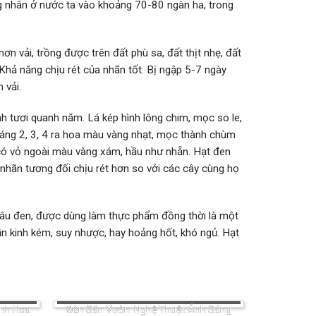
ng nhân ở nước ta vào khoảng 70-80 ngàn ha, trong
hơn vải, trồng được trên đất phù sa, đất thịt nhẹ, đất
 Khả năng chịu rét của nhãn tốt: Bị ngập 5-7 ngày
 vải.
 tươi quanh năm. Lá kép hình lông chim, mọc so le,
áng 2, 3, 4 ra hoa màu vàng nhạt, mọc thành chùm
n có vỏ ngoài màu vàng xám, hầu như nhẵn. Hạt đen
nhãn tương đối chịu rét hơn so với các cây cùng họ
âu đen, được dùng làm thực phẩm đồng thời là một
n kinh kém, suy nhược, hay hoảng hốt, khó ngủ. Hạt
inh Hoa
Đèn Sân Vườn: Nghệ Thuật Ánh Sáng