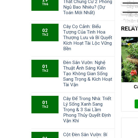
Thất Chung Cư 2 Phòng
Phòn
Th6
Cây Đ
Ngủ Bao Nhiêu? (Dự
Sang
Toán Mới Nhất)
Tiểu C
“Thiên 
Cây Cọ Cảnh: Biểu
và 
RELA
02
Tượng Của Tinh Hoa
Th2
Thượng Lưu và Bí Quyết
Kích Hoạt Tài Lộc Vững
Bền
Đèn Sân Vườn: Nghệ
01
Thuật Ánh Sáng Kiến
Th2
Tạo Không Gian Sống
Sang Trọng & Kích Hoạt
Tài Vận
C
Cây Để Trong Nhà: Triết
01
Lý Sống Xanh Sang
Th2
Trọng & 3 Sai Lầm
Phong Thủy Quyết Định
Vận Khí
Cột Đèn Sân Vườn: Bí