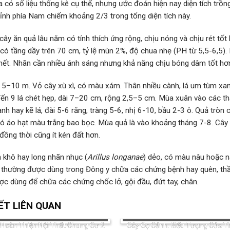
 có số liệu thống kê cụ thể, nhưng ước đoán hiện nay diện tích trồ
ỉnh phía Nam chiếm khoảng 2/3 trong tổng diện tích này.
cây ăn quả lâu năm có tính thích ứng rộng, chịu nóng và chịu rét tốt 
 có tầng dầy trên 70 cm, tỷ lệ mùn 2%, độ chua nhẹ (PH từ 5,5-6,5).
hết. Nhãn cần nhiều ánh sáng nhưng khả năng chịu bóng dâm tốt hơn
 5–10 m. Vỏ cây xù xì, có màu xám. Thân nhiều cành, lá um tùm xanh
ến 9 lá chét hẹp, dài 7–20 cm, rộng 2,5–5 cm. Mùa xuân vào các th
nh hay kẽ lá, đài 5-6 răng, tràng 5-6, nhị 6-10, bầu 2-3 ô. Quả trò
ó áo hạt màu trắng bao bọc. Mùa quả là vào khoảng tháng 7-8. Cây 
 đồng thời cũng ít kén đất hơn.
 khô hay long nhãn nhục (
Arillus longanae
) dẻo, có màu nâu hoặc n
c thường được dùng trong Đông y chữa các chứng bệnh hay quên, thầ
c dùng để chữa các chứng chốc lở, gội đầu, đứt tay, chân.
IẾT LIÊN QUAN
í Hoàn Thiện Nội Thất Chung Cư 2
Cây Cọ Cảnh: Biểu Tượng Của T