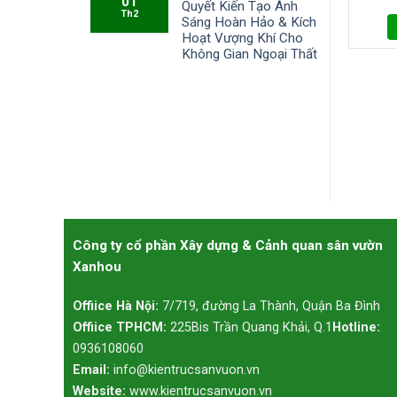
01
Quyết Kiến Tạo Ánh
Th2
Sáng Hoàn Hảo & Kích
Hoạt Vượng Khí Cho
Không Gian Ngoại Thất
Công ty cổ phần Xây dựng & Cảnh quan sân vườn
Xanhou
Offiice Hà Nội:
7/719, đường La Thành, Quận Ba Đình
Offiice TPHCM:
225Bis Trần Quang Khải, Q.1
Hotline:
0936108060
Email:
info@kientrucsanvuon.vn
Website:
www.kientrucsanvuon.vn