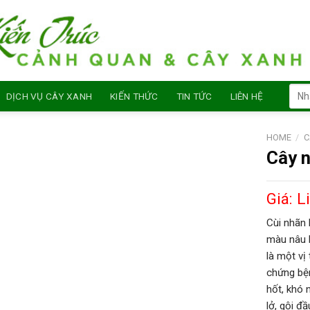
Sear
DỊCH VỤ CÂY XANH
KIẾN THỨC
TIN TỨC
LIÊN HỆ
for:
HOME
/
C
Cây 
Giá: L
Cùi nhãn 
màu nâu 
là một vị
chứng bện
hốt, khó
lở, gội đầ