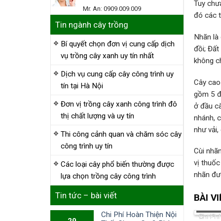
Tuy chưa
Mr. An: 0909.009.009
đó các t
Tin ngành cây trồng
Nhãn là 
Bí quyết chọn đơn vị cung cấp dịch
đồi; Đất
vụ trồng cây xanh uy tín nhất
không c
Dịch vụ cung cấp cây công trình uy
Cây cao
tín tại Hà Nội
gồm 5 đ
Đơn vị trồng cây xanh công trình đô
ở đầu cà
thị chất lượng và uy tín
nhánh, c
như vải,
Thi công cảnh quan và chăm sóc cây
công trình uy tín
Cùi nhãn
vị thuố
Các loại cây phổ biến thường được
nhãn đượ
lựa chọn trồng cây công trình
Tin tức – bài viết
BÀI V
Chi Phí Hoàn Thiện Nội
Chi Ph
29