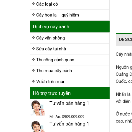
Các loại cỏ
Cây hoa lạ – quý hiếm
Dịch vụ cây xanh
Cây văn phòng
DESC
Sửa cây tại nhà
Cây nhãn
Thi công cảnh quan
Nguồn g
Thu mua cây cảnh
Quảng Đ
Quốc, có
Vườn trên mái
Hỗ trợ trực tuyến
Nhãn là 
với diện
Tư vấn bán hàng 1
Ở nước t
Mr. An: 0909.009.009
cao, nhữ
Tư vấn bán hàng 1