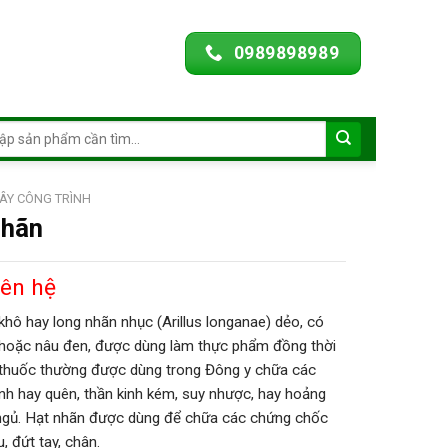
0989898989
ch
ÂY CÔNG TRÌNH
nhãn
iên hệ
khô hay long nhãn nhục (Arillus longanae) dẻo, có
hoặc nâu đen, được dùng làm thực phẩm đồng thời
 thuốc thường được dùng trong Đông y chữa các
h hay quên, thần kinh kém, suy nhược, hay hoảng
 ngủ. Hạt nhãn được dùng để chữa các chứng chốc
u, đứt tay, chân.