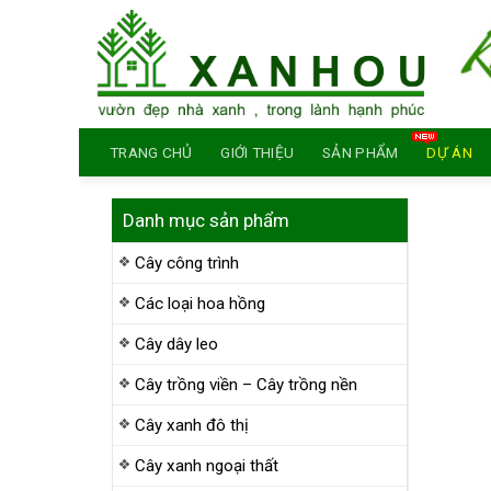
Skip
to
content
TRANG CHỦ
GIỚI THIỆU
SẢN PHẨM
DỰ ÁN
Danh mục sản phẩm
Cây công trình
Các loại hoa hồng
Cây dây leo
Cây trồng viền – Cây trồng nền
Cây xanh đô thị
Cây xanh ngoại thất