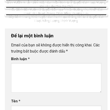
SÂN VƯỜN NHẬT BẢN: Kiệt Tác Thiền Định & Bí Quyết Kích Hoạt Vượng
Khí Tài Lộc Cho Gia Chủ
Tiểu Cảnh Sân Vườn: Bí Quyết Kiến Tạo “Thiên Đường Thu Nhỏ” Kích
Hoạt Tài Lộc và Phong Cách Sống Thượng Lưu
Cây Cảnh Trong Nhà: Tuyệt Tác Thanh Lọc Không Khí & Bí Quyết Kích
Hoạt Năng Lượng Thịnh Vượng
Để lại một bình luận
Email của bạn sẽ không được hiển thị công khai.
Các
trường bắt buộc được đánh dấu
*
Bình luận
*
Tên
*