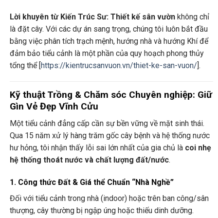
Lời khuyên từ Kiến Trúc Sư:
Thiết kế sân vườn
không chỉ
là đặt cây. Với các dự án sang trọng, chúng tôi luôn bắt đầu
bằng việc phân tích trạch mệnh, hướng nhà và hướng Khí để
đảm bảo tiểu cảnh là một phần của quy hoạch phong thủy
tổng thể [
https://kientrucsanvuon.vn/thiet-ke-san-vuon/
].
Kỹ thuật Trồng & Chăm sóc Chuyên nghiệp: Giữ
Gìn Vẻ Đẹp Vĩnh Cửu
Một tiểu cảnh đẳng cấp cần sự bền vững về mặt sinh thái.
Qua 15 năm xử lý hàng trăm gốc cây bệnh và hệ thống nước
hư hỏng, tôi nhận thấy lỗi sai lớn nhất của gia chủ là
coi nhẹ
hệ thống thoát nước và chất lượng đất/nước
.
1. Công thức Đất & Giá thể Chuẩn “Nhà Nghề”
Đối với tiểu cảnh trong nhà (indoor) hoặc trên ban công/sân
thượng, cây thường bị ngập úng hoặc thiếu dinh dưỡng.