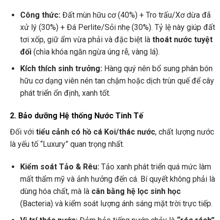
Công thức:
Đất mùn hữu cơ (40%) + Tro trấu/Xơ dừa đã
xử lý (30%) + Đá Perlite/Sỏi nhẹ (30%). Tỷ lệ này giúp đất
tơi xốp, giữ ẩm vừa phải và đặc biệt là
thoát nước tuyệt
đối
(chìa khóa ngăn ngừa úng rễ, vàng lá).
Kích thích sinh trưởng:
Hàng quý nên bổ sung phân bón
hữu cơ dạng viên nén tan chậm hoặc dịch trùn quế để cây
phát triển ổn định, xanh tốt.
2. Bảo dưỡng Hệ thống Nước Tinh Tế
Đối với
tiểu cảnh có hồ cá Koi/thác nước
, chất lượng nước
là yếu tố “Luxury” quan trọng nhất.
Kiểm soát Tảo & Rêu:
Tảo xanh phát triển quá mức làm
mất thẩm mỹ và ảnh hưởng đến cá. Bí quyết không phải là
dùng hóa chất, mà là
cân bằng hệ lọc sinh học
(Bacteria) và kiểm soát lượng ánh sáng mặt trời trực tiếp.