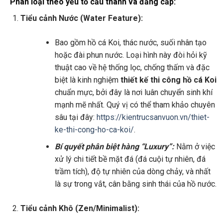
Phân loại theo yếu tố cấu thành và đẳng cấp:
Tiểu cảnh Nước (Water Feature):
Bao gồm hồ cá Koi, thác nước, suối nhân tạo
hoặc đài phun nước. Loại hình này đòi hỏi kỹ
thuật cao về hệ thống lọc, chống thấm và đặc
biệt là kinh nghiệm
thiết kế thi công hồ cá Koi
chuẩn mực, bởi đây là nơi luân chuyển sinh khí
mạnh mẽ nhất. Quý vị có thể tham khảo chuyên
sâu tại đây:
https://kientrucsanvuon.vn/thiet-
ke-thi-cong-ho-ca-koi/
.
Bí quyết phân biệt hàng “Luxury”:
Nằm ở việc
xử lý chi tiết bề mặt đá (đá cuội tự nhiên, đá
trầm tích), độ tự nhiên của dòng chảy, và nhất
là sự trong vắt, cân bằng sinh thái của hồ nước.
Tiểu cảnh Khô (Zen/Minimalist):