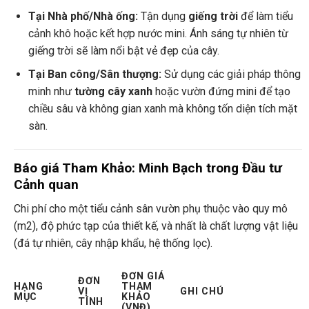
Tại Nhà phố/Nhà ống:
Tận dụng
giếng trời
để làm tiểu
cảnh khô hoặc kết hợp nước mini. Ánh sáng tự nhiên từ
giếng trời sẽ làm nổi bật vẻ đẹp của cây.
Tại Ban công/Sân thượng:
Sử dụng các giải pháp thông
minh như
tường cây xanh
hoặc vườn đứng mini để tạo
chiều sâu và không gian xanh mà không tốn diện tích mặt
sàn.
Báo giá Tham Khảo: Minh Bạch trong Đầu tư
Cảnh quan
Chi phí cho một tiểu cảnh sân vườn phụ thuộc vào quy mô
(m2), độ phức tạp của thiết kế, và nhất là chất lượng vật liệu
(đá tự nhiên, cây nhập khẩu, hệ thống lọc).
ĐƠN GIÁ
ĐƠN
HẠNG
THAM
VỊ
GHI CHÚ
MỤC
KHẢO
TÍNH
(VNĐ)