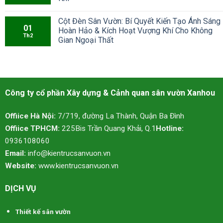
Cột Đèn Sân Vườn: Bí Quyết Kiến Tạo Ánh Sáng
01
Hoàn Hảo & Kích Hoạt Vượng Khí Cho Không
Th2
Gian Ngoại Thất
Công ty cổ phần Xây dựng & Cảnh quan sân vườn Xanhou
Offiice Hà Nội:
7/719, đường La Thành, Quận Ba Đình
Offiice TPHCM:
225Bis Trần Quang Khải, Q.1
Hotline:
0936108060
Email:
info@kientrucsanvuon.vn
Website:
www.kientrucsanvuon.vn
DỊCH VỤ
Thiết kế sân vườn