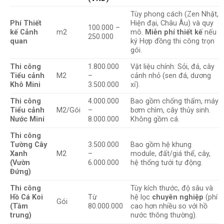
Tùy phong cách (Zen Nhật,
Phí Thiết
Hiện đại, Châu Âu) và quy
100.000 –
kế Cảnh
m2
mô.
Miễn phí thiết kế
nếu
250.000
quan
ký Hợp đồng thi công trọn
gói.
Thi công
1.800.000
Vật liệu chính: Sỏi, đá, cây
Tiểu cảnh
M2
–
cảnh nhỏ (sen đá, dương
Khô Mini
3.500.000
xỉ).
Thi công
4.000.000
Bao gồm chống thấm, máy
Tiểu cảnh
M2/Gói
–
bơm chìm, cây thủy sinh.
Nước Mini
8.000.000
Không gồm cá.
Thi công
Tường Cây
3.500.000
Bao gồm hệ khung
Xanh
M2
–
module, đất/giá thể, cây,
(Vườn
6.000.000
hệ thống tưới tự động.
Đứng)
Thi công
Tùy kích thước, độ sâu và
Hồ Cá Koi
Từ
hệ lọc
chuyên nghiệp
(phí
Gói
(Tầm
80.000.000
cao hơn nhiều so với hồ
trung)
nước thông thường).