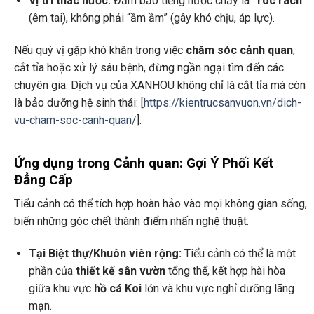
Vị trí thác nước:
Đảm bảo tiếng nước chảy là
“róc rách”
(êm tai), không phải “ầm ầm” (gây khó chịu, áp lực).
Nếu quý vị gặp khó khăn trong việc
chăm sóc cảnh quan
,
cắt tỉa hoặc xử lý sâu bệnh, đừng ngần ngại tìm đến các
chuyên gia. Dịch vụ của XANHOU không chỉ là cắt tỉa mà còn
là bảo dưỡng hệ sinh thái: [
https://kientrucsanvuon.vn/dich-
vu-cham-soc-canh-quan/
].
Ứng dụng trong Cảnh quan: Gợi Ý Phối Kết
Đẳng Cấp
Tiểu cảnh có thể tích hợp hoàn hảo vào mọi không gian sống,
biến những góc chết thành điểm nhấn nghệ thuật.
Tại Biệt thự/Khuôn viên rộng:
Tiểu cảnh có thể là một
phần của
thiết kế sân vườn
tổng thể, kết hợp hài hòa
giữa khu vực
hồ cá Koi
lớn và khu vực nghỉ dưỡng lãng
mạn.