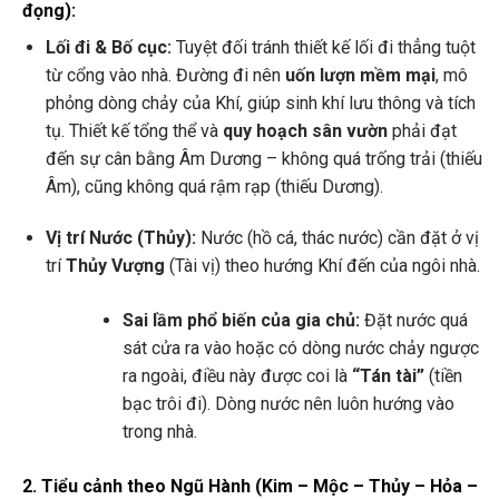
đọng):
Lối đi & Bố cục:
Tuyệt đối tránh thiết kế lối đi thẳng tuột
từ cổng vào nhà. Đường đi nên
uốn lượn mềm mại
, mô
phỏng dòng chảy của Khí, giúp sinh khí lưu thông và tích
tụ. Thiết kế tổng thể và
quy hoạch sân vườn
phải đạt
đến sự cân bằng Âm Dương – không quá trống trải (thiếu
Âm), cũng không quá rậm rạp (thiếu Dương).
Vị trí Nước (Thủy):
Nước (hồ cá, thác nước) cần đặt ở vị
trí
Thủy Vượng
(Tài vị) theo hướng Khí đến của ngôi nhà.
Sai lầm phổ biến của gia chủ:
Đặt nước quá
sát cửa ra vào hoặc có dòng nước chảy ngược
ra ngoài, điều này được coi là
“Tán tài”
(tiền
bạc trôi đi). Dòng nước nên luôn hướng vào
trong nhà.
2. Tiểu cảnh theo Ngũ Hành (Kim – Mộc – Thủy – Hỏa –