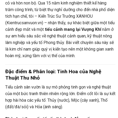
cỏ và hòn non bộ. Qua 15 năm kinh nghiệm thiết kế hàng
trăm công trình, từ biệt thự nghỉ dưỡng cho đến nhà phố diện
tích hạn chế, tôi – Kiến Trúc Sư Trưởng XANHOU
(Kientrucsanvuon.vn) – nhận thấy, sự khác biệt giữa một tiểu
cảnh đẹp mắt và một
tiểu cảnh mang lại Vượng Khí
nằm ở
sự am hiểu sâu sắc về nghệ thuật cảnh quan, kỹ thuật nông
lâm nghiệp và yếu tố Phong thủy. Bài viết chuyên sâu này sẽ
là kim chỉ nam giúp quý vị kiến tạo nên một không gian xanh
hoàn mỹ, xứng tầm với vị thế của mình.
Đặc điểm & Phân loại: Tinh Hoa của Nghệ
Thuật Thu Nhỏ
Tiểu cảnh sân vườn là sự mô phỏng tinh gọn và nghệ thuật
của một bức tranh thiên nhiên rộng lớn. Điểm cốt lõi là sự kết
hợp hài hòa các yếu tố: Thủy (nước), Mộc (cây xanh), Thổ
(đất/đá/sỏi) và Hỏa (ánh sáng).