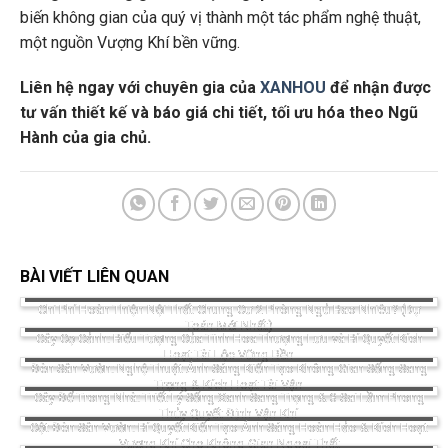
biến không gian của quý vị thành một tác phẩm nghệ thuật,
một nguồn Vượng Khí bền vững.
Liên hệ ngay với chuyên gia của
XANHOU
để nhận được
tư vấn thiết kế và báo giá chi tiết, tối ưu hóa theo Ngũ
Hành của gia chủ.
BÀI VIẾT LIÊN QUAN
Chi Phí Hoàn Thiện Nội Thất Chung Cư 2 Phòng Ngủ Bao Nhiêu? (Dự
Toán Mới Nhất)
Cây Cọ Cảnh: Biểu Tượng Của Tinh Hoa Thượng Lưu và Bí Quyết Kích
Hoạt Tài Lộc Vững Bền
Đèn Sân Vườn: Nghệ Thuật Ánh Sáng Kiến Tạo Không Gian Sống Sang
Trọng & Kích Hoạt Tài Vận
Cây Để Trong Nhà: Triết Lý Sống Xanh Sang Trọng & 3 Sai Lầm Phong
Thủy Quyết Định Vận Khí
Cột Đèn Sân Vườn: Bí Quyết Kiến Tạo Ánh Sáng Hoàn Hảo & Kích Hoạt
Vượng Khí Cho Không Gian Ngoại Thất