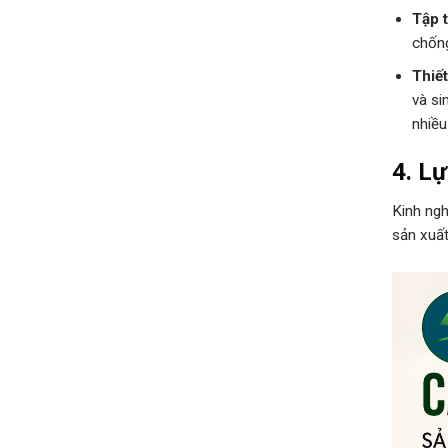
Tập 
chống
Thiết
và si
nhiều 
4. Lự
Kinh ngh
sản xuất