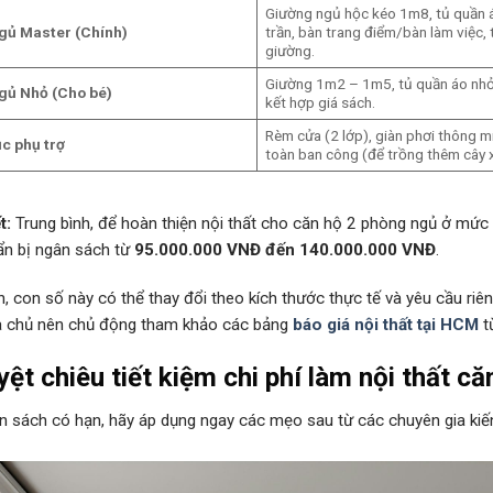
Giường ngủ hộc kéo 1m8, tủ quần 
gủ Master (Chính)
trần, bàn trang điểm/bàn làm việc,
giường.
Giường 1m2 – 1m5, tủ quần áo nhỏ
gủ Nhỏ (Cho bé)
kết hợp giá sách.
Rèm cửa (2 lớp), giàn phơi thông mi
c phụ trợ
toàn ban công (để trồng thêm cây 
t:
Trung bình, để hoàn thiện nội thất cho căn hộ 2 phòng ngủ ở mức
ẩn bị ngân sách từ
95.000.000 VNĐ đến 140.000.000 VNĐ
.
n, con số này có thể thay đổi theo kích thước thực tế và yêu cầu ri
ia chủ nên chủ động tham khảo các bảng
báo giá nội thất tại HCM
t
yệt chiêu tiết kiệm chi phí làm nội thất că
 sách có hạn, hãy áp dụng ngay các mẹo sau từ các chuyên gia kiến