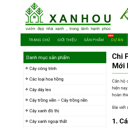
Skip
to
content
TRANG CHỦ
GIỚI THIỆU
SẢN PHẨM
DỰ ÁN
Chi 
Danh mục sản phẩm
Mới 
Cây công trình
Các loại hoa hồng
Căn hộ c
hiện nay
Cây dây leo
hoàn thi
Cây trồng viền – Cây trồng nền
Bài viết
Cây xanh đô thị
1. Cá
Cây xanh ngoại thất