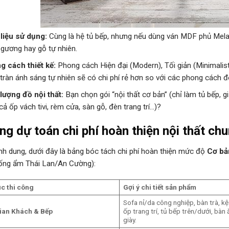
liệu sử dụng:
Cùng là hệ tủ bếp, nhưng nếu dùng ván MDF phủ Melam
gương hay gỗ tự nhiên.
 cách thiết kế:
Phong cách Hiện đại (Modern), Tối giản (Minimalist
tràn ánh sáng tự nhiên sẽ có chi phí rẻ hơn so với các phong cách đ
lượng đồ nội thất:
Bạn chọn gói “nội thất cơ bản” (chỉ làm tủ bếp, gi
ả ốp vách tivi, rèm cửa, sàn gỗ, đèn trang trí…)?
ng dự toán chi phí hoàn thiện nội thất c
nh dung, dưới đây là bảng bóc tách chi phí hoàn thiện mức độ
Cơ bả
ống ẩm Thái Lan/An Cường):
c thi công
Gợi ý chi tiết sản phẩm
Sofa nỉ/da công nghiệp, bàn trà, kệ 
ian Khách & Bếp
ốp trang trí, tủ bếp trên/dưới, bàn 
giày.