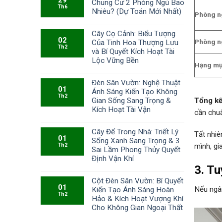
Chung Cư 2 Phòng Ngủ Bao
Th6
Nhiêu? (Dự Toán Mới Nhất)
Phòng n
Cây Cọ Cảnh: Biểu Tượng
02
Phòng n
Của Tinh Hoa Thượng Lưu
Th2
và Bí Quyết Kích Hoạt Tài
Lộc Vững Bền
Hạng mụ
Đèn Sân Vườn: Nghệ Thuật
01
Ánh Sáng Kiến Tạo Không
Th2
Gian Sống Sang Trọng &
Tổng kế
Kích Hoạt Tài Vận
cần chu
Cây Để Trong Nhà: Triết Lý
Tất nhiê
01
Sống Xanh Sang Trọng & 3
Th2
mình, g
Sai Lầm Phong Thủy Quyết
Định Vận Khí
3. Tu
Cột Đèn Sân Vườn: Bí Quyết
01
Nếu ngân
Kiến Tạo Ánh Sáng Hoàn
Th2
Hảo & Kích Hoạt Vượng Khí
Cho Không Gian Ngoại Thất