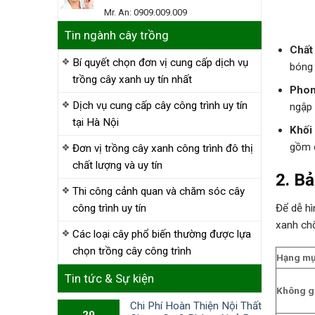
Mr. An: 0909.009.009
Tin ngành cây trồng
Chất 
Bí quyết chọn đơn vị cung cấp dịch vụ
bóng 
trồng cây xanh uy tín nhất
Phong
Dịch vụ cung cấp cây công trình uy tín
ngập 
tại Hà Nội
Khối 
gồm c
Đơn vị trồng cây xanh công trình đô thị
chất lượng và uy tín
2. Bả
Thi công cảnh quan và chăm sóc cây
công trình uy tín
Để dễ hì
xanh ch
Các loại cây phổ biến thường được lựa
chọn trồng cây công trình
Hạng mụ
Tin tức & Sự kiện
Không g
Chi Phí Hoàn Thiện Nội Thất
29