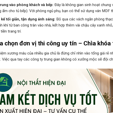
trung vào phòng khách và bếp:
Đây là không gian sinh hoạt chung và 
 ẩm cho tủ bếp). Với phòng ngủ phụ, bạn có thể sử dụng ván MDF th
 kế tối giản, tận dụng ánh sáng:
Bỏ qua các vách ngăn phòng thạch
nh khí từ ban công tràn vào nhà, kết hợp thêm vài chậu cây xanh nh
tiền trang trí.
a chọn đơn vị thi công uy tín – Chìa khóa
iệm xương máu của nhiều gia chủ là đừng chỉ nhìn vào tổng giá rẻ nh
. Việc qua tay các công ty trung gian không có xưởng mộc sẽ đội ch