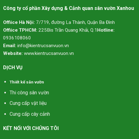
Công ty cổ phần Xây dựng & Cảnh quan sân vườn Xanhou
Offiice Hà Nội:
7/719, đường La Thành, Quận Ba Đình
Offiice TPHCM:
225Bis Trần Quang Khải, Q.1
Hotline:
0936108060
Email:
info@kientrucsanvuon.vn
Website:
www.kientrucsanvuon.vn
DỊCH VỤ
Thiết kế sân vườn
Thi công sân vườn
Cung cấp vật liệu
Cung cấp cây cảnh
KẾT NỐI VỚI CHÚNG TÔI