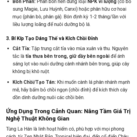
Bón Phân:
Phân bón nên dùng loại
NPK vi lượng
(có bổ
sung Magie, Lưu Huỳnh, Canxi) hoặc phân hữu cơ hoai
mục (phân bò, phân gà). Bón định kỳ 1-2 tháng/lần với
liều lượng loãng để nuôi dưỡng bộ lá.
3. Bí Kíp Tạo Dáng Thế và Kích Chồi Đỉnh
Cắt Tỉa:
Tập trung cắt tỉa vào mùa xuân và thu. Nguyên
tắc là
tỉa thưa bên trong, giữ dầy bên ngoài
để ánh
sáng lọt vào nuôi dưỡng cành nhánh bên trong, giúp cây
không bị khô ruột.
Kích Chồi/Tạo Tán:
Khi muốn cành lá phân nhánh mạnh
mẽ, hãy bấm bỏ chồi ngọn (chồi đỉnh) để kích thích cây
dồn dinh dưỡng nuôi các chồi bên.
Ứng Dụng Trong Cảnh Quan: Nâng Tầm Giá Trị
Nghệ Thuật Không Gian
Tùng La Hán là linh hoạt hiếm có, phù hợp với mọi phong
cách, từ Zen Nhật Bản, Tropical hiện đại, đến cổ điển Châu