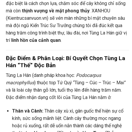
đặc biệt là cách chọn lựa, chăm sóc để cây không chỉ sống
mà còn
thịnh vượng về mặt phong thủy
. XANHOU
(Kientrucsanvuon.vn) sẽ vén màn những bí mật chuyên sâu
mà đội ngũ Kiến Trúc Sư Trưởng chúng tôi đã đúc kết qua
hàng trăm công trình biệt thự, lâu đài, nơi Tùng La Hán giữ vị
trí
linh hồn của cảnh quan
.
Đặc Điểm & Phân Loại: Bí Quyết Chọn Tùng La
Hán “Thế” Độc Bản
Tùng La Hán (danh pháp khoa học:
Podocarpus
macrophyllus
) thuộc top Tứ Quý “Tùng – Cúc – Trúc – Mai”
và là loài cây thân gỗ lớn, tuổi thọ lên đến hàng trăm năm.
Đặc điểm nhận dạng cốt lõi của Tùng La Hán nằm ở:
Thân và Cành:
Thân cây xù xì, gân guốc thể hiện sự cổ
kính, sức sống mãnh liệt. Cành cây thường mọc ngang
hoặc rủ xuống, rất dễ uốn nắn thành các dáng thế nghệ