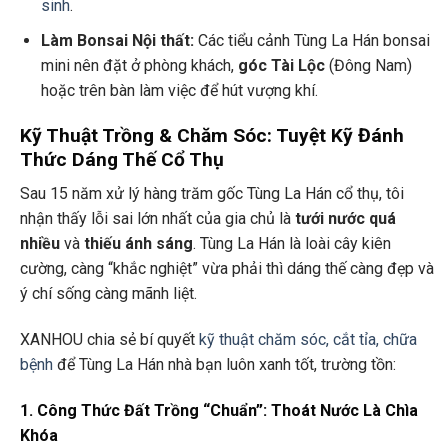
sinh
.
Làm Bonsai Nội thất:
Các tiểu cảnh Tùng La Hán bonsai
mini nên đặt ở phòng khách,
góc Tài Lộc
(Đông Nam)
hoặc trên bàn làm việc để hút vượng khí.
Kỹ Thuật Trồng & Chăm Sóc: Tuyệt Kỹ Đánh
Thức Dáng Thế Cổ Thụ
Sau 15 năm xử lý hàng trăm gốc Tùng La Hán cổ thụ, tôi
nhận thấy lỗi sai lớn nhất của gia chủ là
tưới nước quá
nhiều
và
thiếu ánh sáng
. Tùng La Hán là loài cây kiên
cường, càng “khắc nghiệt” vừa phải thì dáng thế càng đẹp và
ý chí sống càng mãnh liệt.
XANHOU chia sẻ bí quyết
kỹ thuật chăm sóc, cắt tỉa, chữa
bệnh
để Tùng La Hán nhà bạn luôn xanh tốt, trường tồn:
1. Công Thức Đất Trồng “Chuẩn”: Thoát Nước Là Chìa
Khóa