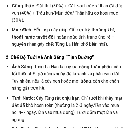
Công thức:
Đất thịt (30%) + Cát, sỏi hoặc xỉ than đã đập
vụn (40%) + Trấu hun/Mùn dừa/Phân hữu cơ hoai mục
(30%).
Mục đích:
Hỗn hợp này giúp đất cực kỳ
thoáng khí,
thoát nước tuyệt đối
, ngăn ngừa tình trạng úng rễ –
nguyên nhân gây chết Tùng La Hán phổ biến nhất.
2. Chế Độ Tưới và Ánh Sáng “Tịnh Dưỡng”
Ánh Sáng:
Tùng La Hán là cây
ưa nắng toàn phần
, cần
tối thiểu 4-6 giờ nắng/ngày để lá xanh và phân cành tốt.
Tuy nhiên, nếu là cây non hoặc mới trồng, cần che chắn
nắng gắt trưa hè.
Tưới Nước:
Cây Tùng rất
chịu hạn
. Chỉ tưới khi thấy mặt
đất đã khô hoàn toàn (thường là 2-3 ngày/lần vào mùa
hè; 4-7 ngày/lần vào mùa đông). Tưới đẫm một lần và
ngưng.