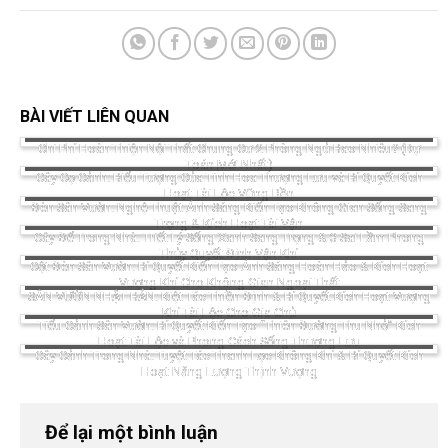
BÀI VIẾT LIÊN QUAN
Chi Phí Hoàn Thiện Nội Thất Chung Cư 2 Phòng Ngủ Bao Nhiêu? (Dự
Toán Mới Nhất)
Cây Cọ Cảnh: Biểu Tượng Của Tinh Hoa Thượng Lưu và Bí Quyết Kích
Hoạt Tài Lộc Vững Bền
Đèn Sân Vườn: Nghệ Thuật Ánh Sáng Kiến Tạo Không Gian Sống Sang
Trọng & Kích Hoạt Tài Vận
Cây Để Trong Nhà: Triết Lý Sống Xanh Sang Trọng & 3 Sai Lầm Phong
Thủy Quyết Định Vận Khí
Cột Đèn Sân Vườn: Bí Quyết Kiến Tạo Ánh Sáng Hoàn Hảo & Kích Hoạt
Vượng Khí Cho Không Gian Ngoại Thất
SÂN VƯỜN NHẬT BẢN: Kiệt Tác Thiền Định & Bí Quyết Kích Hoạt Vượng
Khí Tài Lộc Cho Gia Chủ
Tiểu Cảnh Sân Vườn: Bí Quyết Kiến Tạo “Thiên Đường Thu Nhỏ” Kích
Hoạt Tài Lộc và Phong Cách Sống Thượng Lưu
Cây Cảnh Trong Nhà: Tuyệt Tác Thanh Lọc Không Khí & Bí Quyết Kích
Hoạt Năng Lượng Thịnh Vượng
Để lại một bình luận