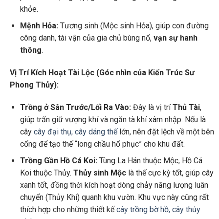
khỏe.
Mệnh Hỏa:
Tương sinh (Mộc sinh Hỏa), giúp con đường
công danh, tài vận của gia chủ bùng nổ,
vạn sự hanh
thông
.
Vị Trí Kích Hoạt Tài Lộc (Góc nhìn của Kiến Trúc Sư
Phong Thủy):
Trồng ở Sân Trước/Lối Ra Vào:
Đây là vị trí
Thủ Tài
,
giúp trấn giữ vượng khí và ngăn tà khí xâm nhập. Nếu là
cây
cây đại thụ, cây dáng thế
lớn, nên đặt lệch về một bên
cổng để tạo thế “long chầu hổ phục” cho khu đất.
Trồng Gần Hồ Cá Koi:
Tùng La Hán thuộc Mộc, Hồ Cá
Koi thuộc Thủy.
Thủy sinh Mộc
là thế cực kỳ tốt, giúp cây
xanh tốt, đồng thời kích hoạt dòng chảy năng lượng luân
chuyển (Thủy Khí) quanh khu vườn. Khu vực này cũng rất
thích hợp cho những thiết kế
cây trồng bờ hồ, cây thủy