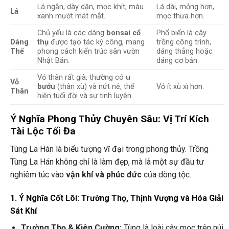
Lá ngắn, dày dặn, mọc khít, màu
Lá dài, mỏng hơn,
Lá
xanh mướt mát mắt.
mọc thưa hơn.
Chủ yếu là các dáng
bonsai cổ
Phổ biến là cây
Dáng
thụ
được tạo tác kỳ công, mang
trồng công trình,
Thế
phong cách kiến trúc sân vườn
dáng thẳng hoặc
Nhật Bản.
dáng cơ bản.
Vỏ thân rất già, thường có
u
Vỏ
bướu
(thân xù) và nứt nẻ, thể
Vỏ ít xù xì hơn.
Thân
hiện tuổi đời và sự tinh luyện.
Ý Nghĩa Phong Thủy Chuyên Sâu: Vị Trí Kích
Tài Lộc Tối Đa
Tùng La Hán là biểu tượng vĩ đại trong phong thủy. Trồng
Tùng La Hán không chỉ là làm đẹp, mà là một sự đầu tư
nghiêm túc vào
vận khí và phúc đức
của dòng tộc.
1. Ý Nghĩa Cốt Lõi: Trường Thọ, Thịnh Vượng và Hóa Giải
Sát Khí
Trường Thọ & Kiên Cường:
Tùng là loài cây mọc trên núi