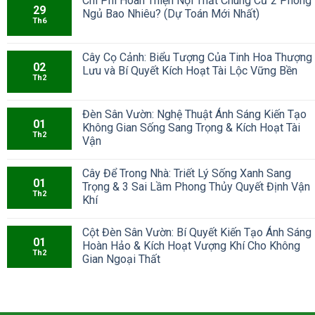
Chi Phí Hoàn Thiện Nội Thất Chung Cư 2 Phòng
29
Ngủ Bao Nhiêu? (Dự Toán Mới Nhất)
Th6
Cây Cọ Cảnh: Biểu Tượng Của Tinh Hoa Thượng
02
Lưu và Bí Quyết Kích Hoạt Tài Lộc Vững Bền
Th2
Đèn Sân Vườn: Nghệ Thuật Ánh Sáng Kiến Tạo
01
Không Gian Sống Sang Trọng & Kích Hoạt Tài
Th2
Vận
Cây Để Trong Nhà: Triết Lý Sống Xanh Sang
01
Trọng & 3 Sai Lầm Phong Thủy Quyết Định Vận
Th2
Khí
Cột Đèn Sân Vườn: Bí Quyết Kiến Tạo Ánh Sáng
01
Hoàn Hảo & Kích Hoạt Vượng Khí Cho Không
Th2
Gian Ngoại Thất