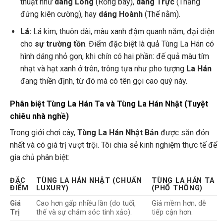
thuật như
dáng Long
(Rồng bay),
dáng Trực
(Thẳng
đứng kiên cường), hay
dáng Hoành
(Thế nằm).
Lá:
Lá kim, thuôn dài, màu xanh đậm quanh năm, đại diện
cho
sự trường tồn
. Điểm đặc biệt là quả Tùng La Hán có
hình dáng nhỏ gọn, khi chín có hai phần: đế quả màu tím
nhạt và hạt xanh ở trên, trông tựa như pho tượng
La Hán
đang thiền định, từ đó mà có tên gọi cao quý này.
Phân biệt Tùng La Hán Ta và Tùng La Hán Nhật (Tuyệt
chiêu nhà nghề)
Trong giới chơi cây,
Tùng La Hán Nhật Bản
được săn đón
nhất và có giá trị vượt trội. Tôi chia sẻ kinh nghiệm thực tế để
gia chủ phân biệt:
ĐẶC
TÙNG LA HÁN NHẬT (CHUẨN
TÙNG LA HÁN TA
ĐIỂM
LUXURY)
(PHỔ THÔNG)
Giá
Cao hơn gấp nhiều lần (do tuổi,
Giá mềm hơn, dễ
Trị
thế và sự chăm sóc tinh xảo).
tiếp cận hơn.