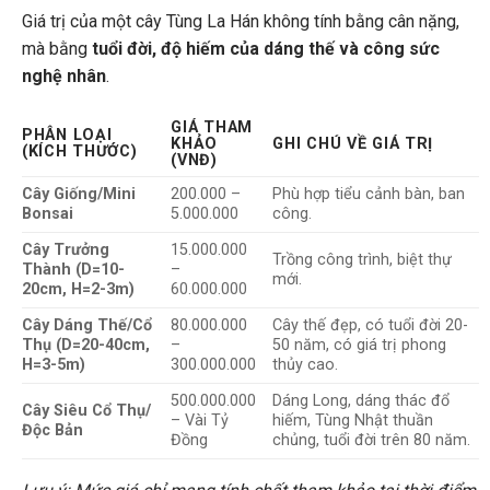
Giá trị của một cây Tùng La Hán không tính bằng cân nặng,
mà bằng
tuổi đời, độ hiếm của dáng thế và công sức
nghệ nhân
.
GIÁ THAM
PHÂN LOẠI
KHẢO
GHI CHÚ VỀ GIÁ TRỊ
(KÍCH THƯỚC)
(VNĐ)
Cây Giống/Mini
200.000 –
Phù hợp tiểu cảnh bàn, ban
Bonsai
5.000.000
công.
Cây Trưởng
15.000.000
Trồng công trình, biệt thự
Thành (D=10-
–
mới.
20cm, H=2-3m)
60.000.000
Cây Dáng Thế/Cổ
80.000.000
Cây thế đẹp, có tuổi đời 20-
Thụ (D=20-40cm,
–
50 năm, có giá trị phong
H=3-5m)
300.000.000
thủy cao.
500.000.000
Dáng Long, dáng thác đổ
Cây Siêu Cổ Thụ/
– Vài Tỷ
hiếm, Tùng Nhật thuần
Độc Bản
Đồng
chủng, tuổi đời trên 80 năm.