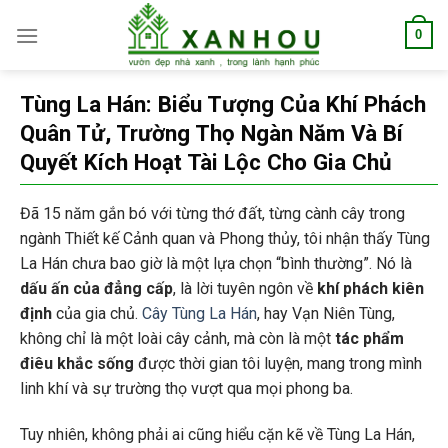
Skip
0
to
content
Tùng La Hán: Biểu Tượng Của Khí Phách
Quân Tử, Trường Thọ Ngàn Năm Và Bí
Quyết Kích Hoạt Tài Lộc Cho Gia Chủ
Đã 15 năm gắn bó với từng thớ đất, từng cành cây trong
ngành Thiết kế Cảnh quan và Phong thủy, tôi nhận thấy Tùng
La Hán chưa bao giờ là một lựa chọn “bình thường”. Nó là
dấu ấn của đẳng cấp
, là lời tuyên ngôn về
khí phách kiên
định
của gia chủ.
Cây Tùng La Hán
, hay Vạn Niên Tùng,
không chỉ là một loài cây cảnh, mà còn là một
tác phẩm
điêu khắc sống
được thời gian tôi luyện, mang trong mình
linh khí và sự trường thọ vượt qua mọi phong ba.
Tuy nhiên, không phải ai cũng hiểu cặn kẽ về Tùng La Hán,