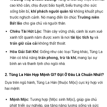
cao khô cằn, chịu được bão tuyết, biểu trưng cho sức
sống bền bỉ,
khí phách người quân tử
không khuất phục
trước nghịch cảnh. Nó mang đến lời chúc
Trường niên
Bất lão
cho gia chủ và người thân.
Chiêu Tài Hút Lộc:
Thân cây vững chãi, cành lá xum xuê
xanh tốt quanh năm được xem là nơi
tài lộc tích tụ
và
trấn giữ của cải
không thất thoát.
Hóa Giải Sát Khí:
Giống như các loại Tùng khác, Tùng La
Hán có khả năng
trấn phong, trừ tà khí
, mang lại sự
bình an và thanh tịnh cho ngôi nhà.
2. Tùng La Hán Hợp Mệnh Gì? Đặt Ở Đâu Là Chuẩn Nhất?
Dựa trên ngũ hành, Tùng La Hán (thuộc Mộc) cực kỳ hợp với
hai mệnh:
Mệnh Mộc:
Tương hợp (Mộc sinh Mộc), giúp gia chủ
phát triển sự nghiệp, gia tăng năng lượng sống và sức