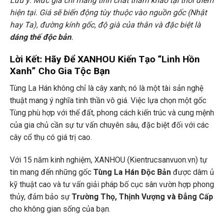
Lưu ý: Mức giá chỉ mang tính chất tham khảo tại thời điểm
hiện tại. Giá sẽ biến động tùy thuộc vào nguồn gốc (Nhật
hay Ta), đường kính gốc, độ già của thân và đặc biệt là
dáng thế độc bản
.
Lời Kết: Hãy Để XANHOU Kiến Tạo “Linh Hồn
Xanh” Cho Gia Tộc Bạn
Tùng La Hán không chỉ là cây xanh; nó là một tài sản nghệ
thuật mang ý nghĩa tinh thần vô giá. Việc lựa chọn một gốc
Tùng phù hợp với thế đất, phong cách kiến trúc và cung mệnh
của gia chủ cần sự tư vấn chuyên sâu, đặc biệt đối với các
cây cổ thụ có giá trị cao.
Với 15 năm kinh nghiệm, XANHOU (Kientrucsanvuon.vn) tự
tin mang đến những gốc
Tùng La Hán Độc Bản
được dâm ủ
kỹ thuật cao và tư vấn giải pháp bố cục sân vườn hợp phong
thủy, đảm bảo sự
Trường Thọ, Thịnh Vượng và Đẳng Cấp
cho không gian sống của bạn.